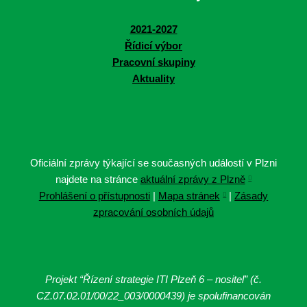
2021-2027
Řídicí výbor
Pracovní skupiny
Aktuality
Oficiální zprávy týkající se současných událostí v Plzni
najdete na stránce
aktuální zprávy z Plzně
Prohlášení o přístupnosti
|
Mapa stránek
|
Zásady
zpracování osobních údajů
Projekt “Řízení strategie ITI Plzeň 6 – nositel” (č.
CZ.07.02.01/00/22_003/0000439
) je spolufinancován