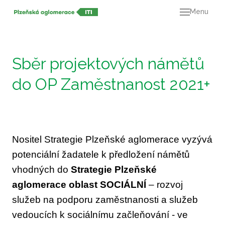
Menu
O ná
21+
Dok
Sběr projektových námětů
Výz
do OP Zaměstnanost 2021+
Mapa
Kont
Nositel Strategie Plzeňské aglomerace vyzývá
potenciální žadatele k předložení námětů
vhodných do
Strategie Plzeňské
aglomerace oblast SOCIÁLNÍ
– rozvoj
služeb na podporu zaměstnanosti a služeb
vedoucích k sociálnímu začleňování - ve