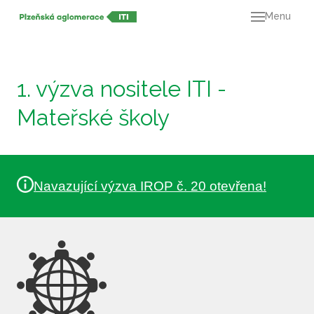
Menu
O ná
21+
Dok
1. výzva nositele ITI -
Výz
Mateřské školy
Mapa
Kont
Navazující výzva IROP č. 20 otevřena!