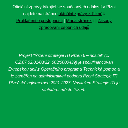
Oficiální zprávy týkající se současných událostí v Plzni
najdete na stránce
aktuální zprávy z Plzně
Prohlášení o přístupnosti
|
Mapa stránek
|
Zásady
zpracování osobních údajů
Projekt “Řízení strategie ITI Plzeň 6 – nositel” (č.
CZ.07.02.01/00/22_003/0000439
) je spolufinancován
Evropskou unií z Operačního programu Technická pomoc a
je zaměřen na administrativní podporu řízení Strategie ITI
Plzeňské aglomerace 2021-2027. Nositelem Strategie ITI je
statutární město Plzeň.