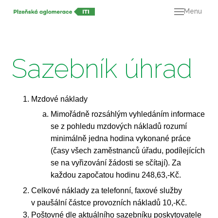
Menu
O ná
21+
Dok
Sazebník úhrad
Výz
Mapa
Mzdové náklady
Kont
Mimořádně rozsáhlým vyhledáním informace
se z pohledu mzdových nákladů rozumí
minimálně jedna hodina vykonané práce
(časy všech zaměstnanců úřadu, podílejících
se na vyřizování žádosti se sčítají). Za
každou započatou hodinu 248,63,-Kč.
Celkové náklady za telefonní, faxové služby
v paušální částce provozních nákladů 10,-Kč.
Poštovné dle aktuálního sazebníku poskytovatele