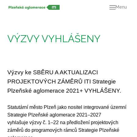
Menu
O ná
21+
Dok
VÝZVY VYHLÁŠENY
Výz
Mapa
Kont
Výzvy ke SBĚRU A AKTUALIZACI
PROJEKTOVÝCH ZÁMĚRŮ ITI Strategie
Plzeňské aglomerace 2021+ VYHLÁŠENY.
Statutární město Plzeň jako nositel integrované územní
Strategie Plzeňské aglomerace 2021–2027
vyhlašuje výzvy č. 1–22 na předložení projektových
záměrů do programových rámců Strategie Plzeňské