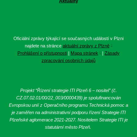
Aktuality
Oficiální zprávy týkající se současných událostí v Plzni
najdete na stránce
aktuální zprávy z Plzně
Prohlášení o přístupnosti
|
Mapa stránek
|
Zásady
zpracování osobních údajů
Projekt “Řízení strategie ITI Plzeň 6 – nositel” (č.
CZ.07.02.01/00/22_003/0000439
) je spolufinancován
Evropskou unií z Operačního programu Technická pomoc a
je zaměřen na administrativní podporu řízení Strategie ITI
Plzeňské aglomerace 2021-2027. Nositelem Strategie ITI je
statutární město Plzeň.