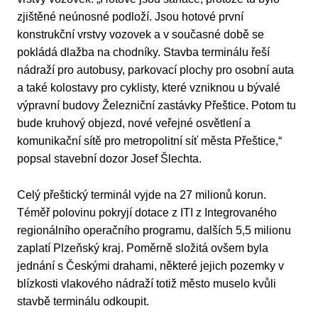
zjištěné neúnosné podloží. Jsou hotové první
konstrukční vrstvy vozovek a v současné době se
pokládá dlažba na chodníky. Stavba terminálu řeší
nádraží pro autobusy, parkovací plochy pro osobní auta
a také kolostavy pro cyklisty, které vzniknou u bývalé
výpravní budovy Železniční zastávky Přeštice. Potom tu
bude kruhový objezd, nové veřejné osvětlení a
komunikační sítě pro metropolitní síť města Přeštice,“
popsal stavební dozor Josef Šlechta.
Celý přeštický terminál vyjde na 27 milionů korun.
Téměř polovinu pokryjí dotace z ITI z Integrovaného
regionálního operačního programu, dalších 5,5 milionu
zaplatí Plzeňský kraj. Poměrně složitá ovšem byla
jednání s Českými drahami, některé jejich pozemky v
blízkosti vlakového nádraží totiž město muselo kvůli
stavbě terminálu odkoupit.