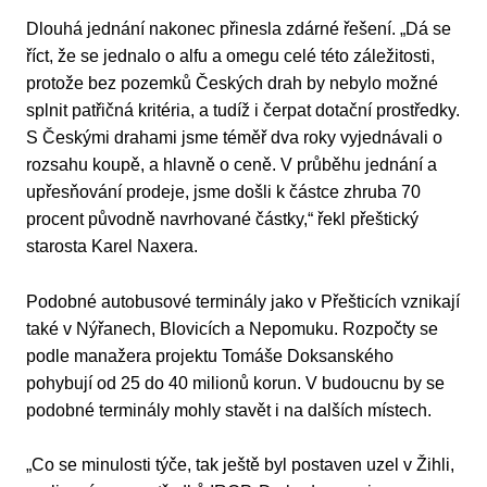
Dlouhá jednání nakonec přinesla zdárné řešení. „Dá se
říct, že se jednalo o alfu a omegu celé této záležitosti,
protože bez pozemků Českých drah by nebylo možné
splnit patřičná kritéria, a tudíž i čerpat dotační prostředky.
S Českými drahami jsme téměř dva roky vyjednávali o
rozsahu koupě, a hlavně o ceně. V průběhu jednání a
upřesňování prodeje, jsme došli k částce zhruba 70
procent původně navrhované částky,“ řekl přeštický
starosta Karel Naxera.
Podobné autobusové terminály jako v Přešticích vznikají
také v Nýřanech, Blovicích a Nepomuku. Rozpočty se
podle manažera projektu Tomáše Doksanského
pohybují od 25 do 40 milionů korun. V budoucnu by se
podobné terminály mohly stavět i na dalších místech.
„Co se minulosti týče, tak ještě byl postaven uzel v Žihli,