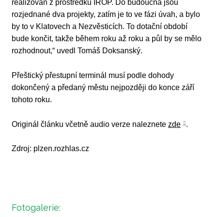
realizován z prostředků IROP. Do budoucna jsou
rozjednané dva projekty, zatím je to ve fázi úvah, a bylo
by to v Klatovech a Nezvěsticích. To dotační období
bude končit, takže během roku až roku a půl by se mělo
rozhodnout,“ uvedl Tomáš Doksanský.
Přeštický přestupní terminál musí podle dohody
dokončený a předaný městu nejpozději do konce září
tohoto roku.
Originál článku včetně audio verze naleznete
zde
.
Zdroj: plzen.rozhlas.cz
Fotogalerie: