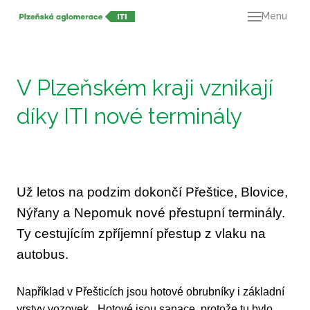
Menu
O ná
21+
Dok
V Plzeňském kraji vznikají
Výz
díky ITI nové terminály
Mapa
Kont
Už letos na podzim dokončí Přeštice, Blovice,
Nýřany a Nepomuk nové přestupní terminály.
Ty cestujícím zpříjemní přestup z vlaku na
autobus.
Například v Přešticích jsou hotové obrubníky i základní
vrstvy vozovek. „Hotové jsou sanace, protože tu bylo