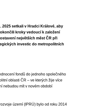
 2025 setkali v Hradci Králové, aby
okončili kroky vedoucí k založení
ostavení největších měst ČR při
tegických investic do metropolitních
sjednocení fondů do jednoho společného
itní oblasti ČR – ve kterých žije více
ení nebudou mít v novém období
ů rozvoje území (IPRÚ) bylo od roku 2014