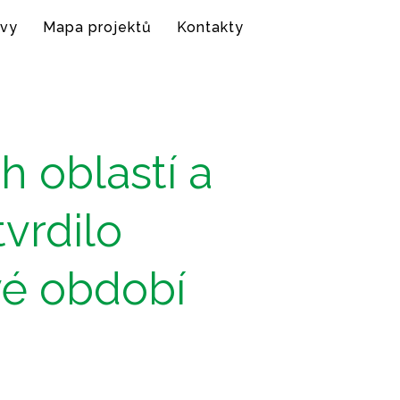
vy
Mapa projektů
Kontakty
h oblastí a
vrdilo
vé období