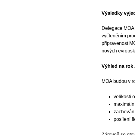
Výsledky vyje
Delegace MOA v 
vyčleněním proc
připravenost MOA
nových evropský
Výhled na rok 
MOA budou v ro
velikosti 
maximální
zachování
posílení f
Zároveň se otev