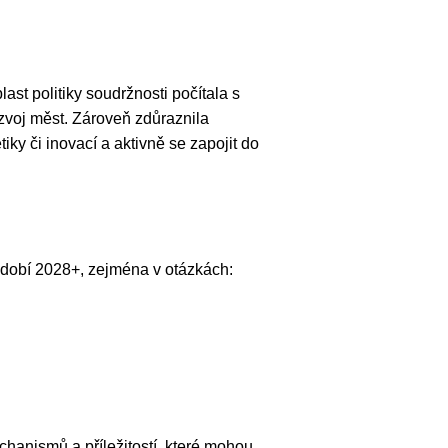
t politiky soudržnosti počítala s
zvoj měst. Zároveň zdůraznila
iky či inovací a aktivně se zapojit do
dobí 2028+, zejména v otázkách:
chanismů a příležitostí, které mohou