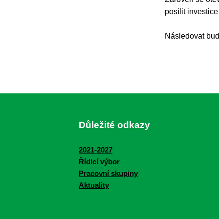
posílit investic
Následovat budo
Důležité odkazy
2021-2027
Řídicí výbor
Pracovní skupiny
Aktuality