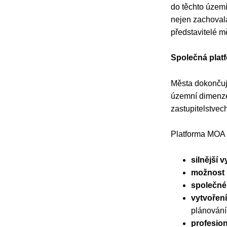
do těchto území
nejen zachovala
představitelé m
Společná plat
Města dokončují
územní dimenze 
zastupitelstvec
Platforma MOA 
silnější 
možnost 
společné
vytvoření
plánování
profesion