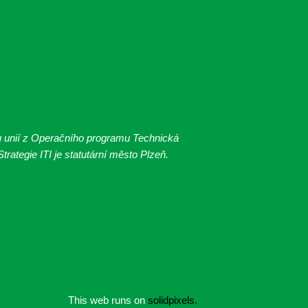
u unií z Operačního programu Technická
rategie ITI je statutární město Plzeň.
This web runs on
solidpixels.