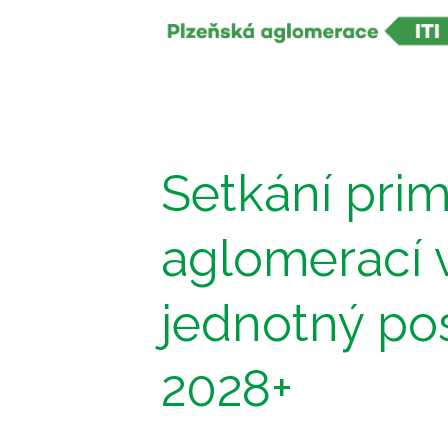
Setkání prim
aglomerací v
jednotný po
2028+