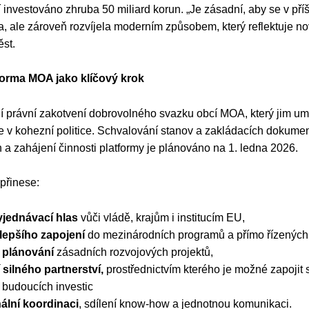
 investováno zhruba 50 miliard korun. „Je zásadní, aby se v p
, ale zároveň rozvíjela moderním způsobem, který reflektuje nov
ěst.
forma MOA jako klíčový krok
 právní zakotvení dobrovolného svazku obcí MOA, který jim um
v kohezní politice. Schvalování stanov a zakládacích dokument
h a zahájení činnosti platformy je plánováno na 1. ledna 2026.
přinese:
vyjednávací hlas
vůči vládě, krajům i institucím EU,
lepšího zapojení
do mezinárodních programů a přímo řízených
 plánování
zásadních rozvojových projektů,
 silného partnerství,
prostřednictvím kterého je možné zapojit
 budoucích investic
ální koordinaci
, sdílení know-how a jednotnou komunikaci.