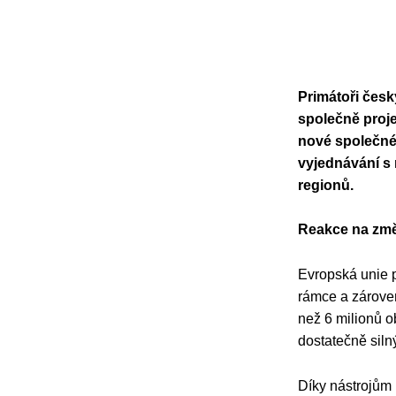
Primátoři česk
společně proje
nové společné 
vyjednávání s 
regionů.
Reakce na změ
Evropská unie p
rámce a zároveň
než 6 milionů o
dostatečně silný
Díky nástrojům 