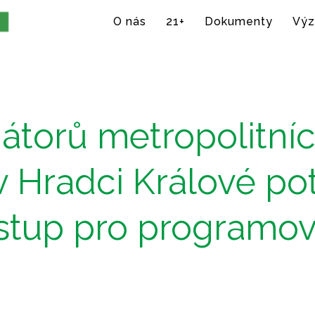
O nás
21+
Dokumenty
Výz
átorů metropolitníc
 Hradci Králové pot
stup pro programo