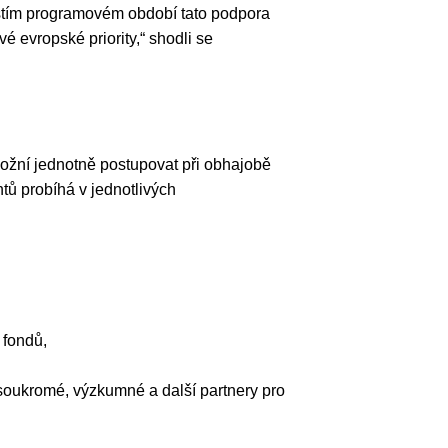
říštím programovém období tato podpora
é evropské priority,“ shodli se
ožní jednotně postupovat při obhajobě
ů probíhá v jednotlivých
 fondů,
 soukromé, výzkumné a další partnery pro