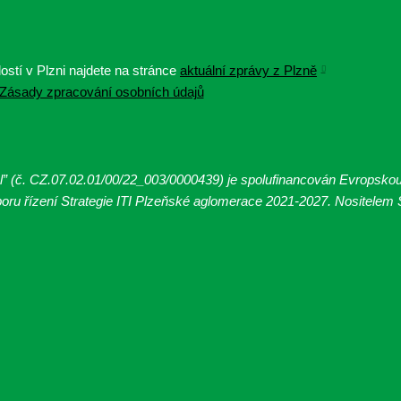
ostí v Plzni najdete na stránce
aktuální zprávy z Plzně
Zásady zpracování osobních údajů
tel” (č. CZ.07.02.01/00/22_003/0000439
) je spolufinancován Evropsko
ru řízení Strategie ITI Plzeňské aglomerace 2021-2027. Nositelem St