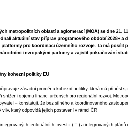
ých metropolitních oblastí a aglomerací (MOA) se dne 21. 11.
dnali aktuální stav příprav programového období 2028+ a d
platformy pro koordinaci územního rozvoje. Ta má posílit p
národními i evropskými partnery a zajistit pokračování stra
ny kohezní politiky EU
řipravuje zásadní proměnu kohezní politiky, která má přinést 
 snížení objemu financí určených pro regionální rozvoj. Metropol
byvatel – konstatují, že bez silného a koordinovaného zastoup
 vliv, který odpovídá jejich postavení v rámci ČR.
integrovaných teritoriálních investic (ITI) a integrovaných plán