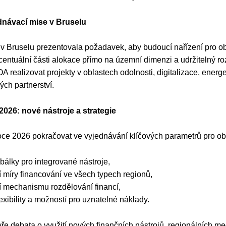
dnávací mise v Bruselu
Bruselu prezentovala požadavek, aby budoucí nařízení pro oblas
entuální části alokace přímo na územní dimenzi a udržitelný ro
 realizovat projekty v oblastech odolnosti, digitalizace, energet
ch partnerství.
2026: nové nástroje a strategie
ce 2026 pokračovat ve vyjednávání klíčových parametrů pro ob
obálky pro integrované nástroje,
 míry financování ve všech typech regionů,
 mechanismu rozdělování financí,
lexibility a možností pro uznatelné náklady.
ře debata o využití nových finančních nástrojů, regionálních me