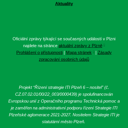
Aktuality
Oficiální zprávy týkající se současných událostí v Plzni
najdete na stránce
aktuální zprávy z Plzně
Prohlášení o přístupnosti
|
Mapa stránek
|
Zásady
zpracování osobních údajů
Projekt “Řízení strategie ITI Plzeň 6 – nositel” (č.
CZ.07.02.01/00/22_003/0000439
) je spolufinancován
Evropskou unií z Operačního programu Technická pomoc a
je zaměřen na administrativní podporu řízení Strategie ITI
Plzeňské aglomerace 2021-2027. Nositelem Strategie ITI je
statutární město Plzeň.