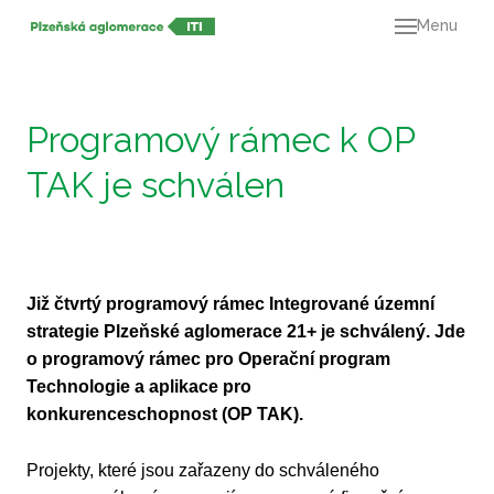
Menu
O ná
21+
Dok
Programový rámec k OP
Výz
TAK je schválen
Mapa
Kont
Již čtvrtý programový rámec Integrované územní
strategie Plzeňské aglomerace 21+ je schválený. Jde
o programový rámec pro Operační program
Technologie a aplikace pro
konkurenceschopnost (OP TAK).
Projekty, které jsou zařazeny do schváleného