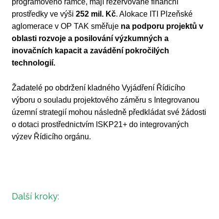
programového rámce, mají rezervované finanční
prostředky ve výši
252 mil. Kč
. Alokace ITI Plzeňské
aglomerace v OP TAK směřuje
na podporu projektů v
oblasti rozvoje a posilování výzkumných a
inovačních kapacit a zavádění pokročilých
technologií.
Žadatelé po obdržení kladného Vyjádření Řídicího
výboru o souladu projektového záměru s Integrovanou
územní strategií mohou následně předkládat své žádosti
o dotaci prostřednictvím ISKP21+ do integrovaných
výzev Řídicího orgánu.
Další kroky: