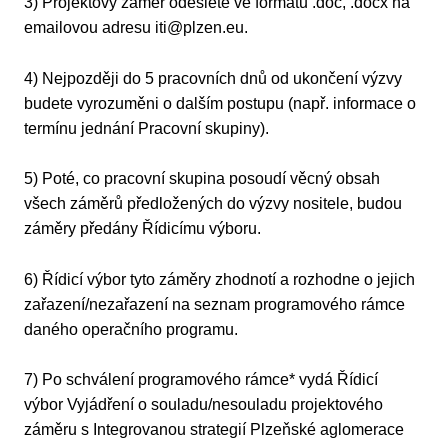
3) Projektový záměr odešlete ve formátu .doc, .docx na
emailovou adresu iti@plzen.eu.
4) Nejpozději do 5 pracovních dnů od ukončení výzvy
budete vyrozuměni o dalším postupu (např. informace o
termínu jednání Pracovní skupiny).
5) Poté, co pracovní skupina posoudí věcný obsah
všech záměrů předložených do výzvy nositele, budou
záměry předány Řídicímu výboru.
6) Řídicí výbor tyto záměry zhodnotí a rozhodne o jejich
zařazení/nezařazení na seznam programového rámce
daného operačního programu.
7) Po schválení programového rámce* vydá Řídicí
výbor Vyjádření o souladu/nesouladu projektového
záměru s Integrovanou strategií Plzeňské aglomerace