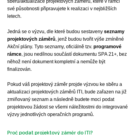
sběru/aktualizace projektových záměrů, které v rámci
své působnosti připravujete k realizaci v nejbližších
letech.
Jedná se o výzvu, dle které budou sestaveny
seznamy
projektových záměrů
, jenž budou tvořit výše zmíněné
Akční plány. Tyto seznamy, oficiálně tzv.
programové
rámce
, jsou nedílnou součástí dokumentu SPA 21+, bez
něhož není dokument kompletní a nemůže být
finalizován.
Pokud váš projektový záměr projde výzvou ke sběru a
aktualizaci projektových záměrů ITI, bude zařazen na již
zmiňovaný seznam a následně budete moci podat
projektovou žádost se všemi náležitostmi do integrované
výzvy jednotlivých operačních programů.
Proč podat projektový záměr do ITI?