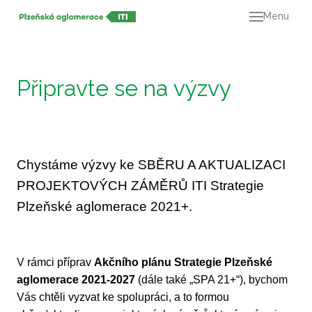
Menu
O ná
21+
Dok
Připravte se na výzvy
Výz
Mapa
Kont
Chystáme výzvy ke SBĚRU A AKTUALIZACI
PROJEKTOVÝCH ZÁMĚRŮ ITI Strategie
Plzeňské aglomerace 2021+.
V rámci příprav
Akčního plánu Strategie Plzeňské
aglomerace 2021-2027
(dále také „SPA 21+“), bychom
Vás chtěli vyzvat ke spolupráci, a to formou