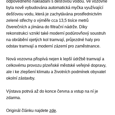
odpovědného nakládání s dešťovou vodou. Ve vozovně
byla nově vybudována automatická myčka využívající
dešťovou vodu, která je zachytávána prostřednictvím
zelené střechy o výměře cca 13,5 tisíce metrů
čtverečních a jímána do filtrační nádrže. Díky
rekonstrukci vznikl také moderní podúrovňový soustruh
na obrábění ojetých kol tramvají, průjezdné haly pro
odstav tramvají a moderní zázemí pro zaměstnance.
Nová vozovna přispívá nejen k lepší údržbě tramvají a
celkovému provozu plzeňské městské veřejné dopravy,
ale i ke zlepšení klimatu a životních podmínek obyvatel
okolní zástavby.
Výstava potrvá až do konce června a vstup na ní je
zdarma.
Originál článku najdete
zde
.