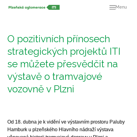
Menu
O ná
21+
Dok
O pozitivních přínosech
Výz
strategických projektů ITI
Mapa
se můžete přesvědčit na
Kont
výstavě o tramvajové
vozovně v Plzni
Od 18. dubna je k vidění ve výstavním prostoru Paluby
Hamburk u plzeňského Hlavního nádraží výstava