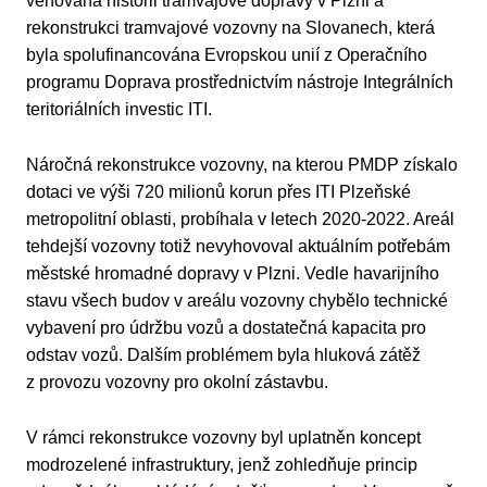
věnovaná historii tramvajové dopravy v Plzni a
rekonstrukci tramvajové vozovny na Slovanech, která
byla spolufinancována Evropskou unií z Operačního
programu Doprava prostřednictvím nástroje Integrálních
teritoriálních investic ITI.
Náročná rekonstrukce vozovny, na kterou PMDP získalo
dotaci ve výši 720 milionů korun přes ITI Plzeňské
metropolitní oblasti, probíhala v letech 2020-2022. Areál
tehdejší vozovny totiž nevyhovoval aktuálním potřebám
městské hromadné dopravy v Plzni. Vedle havarijního
stavu všech budov v areálu vozovny chybělo technické
vybavení pro údržbu vozů a dostatečná kapacita pro
odstav vozů. Dalším problémem byla hluková zátěž
z provozu vozovny pro okolní zástavbu.
V rámci rekonstrukce vozovny byl uplatněn koncept
modrozelené infrastruktury, jenž zohledňuje princip