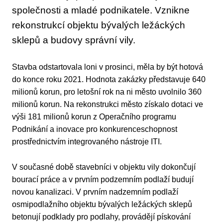
společnosti a mladé podnikatele. Vznikne
rekonstrukcí objektu bývalých ležáckých
sklepů a budovy správní vily.
Stavba odstartovala loni v prosinci, měla by být hotová
do konce roku 2021. Hodnota zakázky představuje 640
milionů korun, pro letošní rok na ni město uvolnilo 360
milionů korun. Na rekonstrukci město získalo dotaci ve
výši 181 milionů korun z Operačního programu
Podnikání a inovace pro konkurenceschopnost
prostřednictvím integrovaného nástroje ITI.
V současné době stavebníci v objektu vily dokončují
bourací práce a v prvním podzemním podlaží budují
novou kanalizaci. V prvním nadzemním podlaží
osmipodlažního objektu bývalých ležáckých sklepů
betonují podklady pro podlahy, provádějí pískování