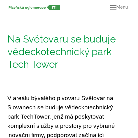
Menu
O ná
21+
Dok
Na Světovaru se buduje
Výz
vědeckotechnický park
Mapa
Tech Tower
Kont
V areálu bývalého pivovaru Světovar na
Slovanech se buduje vědeckotechnický
park TechTower, jenž má poskytovat
komplexní služby a prostory pro vybrané
inovační firmy, podporovat začínající