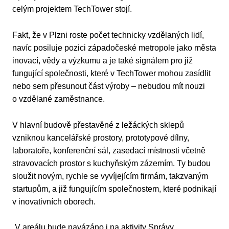
celým projektem TechTower stojí.
Fakt, že v Plzni roste počet technicky vzdělaných lidí,
navíc posiluje pozici západočeské metropole jako města
inovací, vědy a výzkumu a je také signálem pro již
fungující společnosti, které v TechTower mohou zasídlit
nebo sem přesunout část výroby – nebudou mít nouzi
o vzdělané zaměstnance.
V hlavní budově přestavěné z ležáckých sklepů
vzniknou kancelářské prostory, prototypové dílny,
laboratoře, konferenční sál, zasedací místnosti včetně
stravovacích prostor s kuchyňským zázemím. Ty budou
sloužit novým, rychle se vyvíjejícím firmám, takzvaným
startupům, a již fungujícím společnostem, které podnikají
v inovativních oborech.
„V areálu bude navázáno i na aktivity Správy