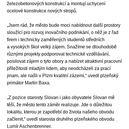
železobetonových konstrukcí a montují uchycení
ocelové konstrukce nových stropů.
„Jsem rád, že město bude moci nabídnout další prostory
sloužící pro rozvoj inovačního podnikání, o něž je z řad
firem i technicky zaměřených studentů středních
a vysokých škol velký zájem. Snažíme se dlouhodobě
různými projekty podporovat technické vzdělávání,
posilovat zájem o tyto obory a nabízet atraktivní pracovní
příležitosti mladým lidem, aby neodcházeli za prací
jinam, ale našli v Plzni kvalitní zázemí,“ uvedl plzeňský
primátor Martin Baxa.
„Z pozice starosty Slovan i jako obyvatele Slovan mě
těší, že město tento záměr realizuje. Jde o důležitou
lokalitu, kterou je zapotřebí do života našeho obvodu
začlenit,“ uvedl starosta druhého plzeňského obvodu
Lumír Aschenbrenner.