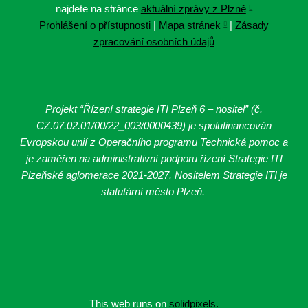
najdete na stránce
aktuální zprávy z Plzně
Prohlášení o přístupnosti
|
Mapa stránek
|
Zásady
zpracování osobních údajů
Projekt “Řízení strategie ITI Plzeň 6 – nositel” (č.
CZ.07.02.01/00/22_003/0000439
) je spolufinancován
Evropskou unií z Operačního programu Technická pomoc a
je zaměřen na administrativní podporu řízení Strategie ITI
Plzeňské aglomerace 2021-2027. Nositelem Strategie ITI je
statutární město Plzeň.
This web runs on
solidpixels.