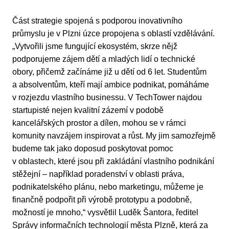
Část strategie spojená s podporou inovativního
průmyslu je v Plzni úzce propojena s oblastí vzdělávání.
„Vytvořili jsme fungující ekosystém, skrze nějž
podporujeme zájem dětí a mladých lidí o technické
obory, přičemž začínáme již u dětí od 6 let. Studentům
a absolventům, kteří mají ambice podnikat, pomáháme
v rozjezdu vlastního businessu. V TechTower najdou
startupisté nejen kvalitní zázemí v podobě
kancelářských prostor a dílen, mohou se v rámci
komunity navzájem inspirovat a růst. My jim samozřejmě
budeme tak jako doposud poskytovat pomoc
v oblastech, které jsou při zakládání vlastního podnikání
stěžejní – například poradenství v oblasti práva,
podnikatelského plánu, nebo marketingu, můžeme je
finančně podpořit při výrobě prototypu a podobně,
možností je mnoho,“ vysvětlil Luděk Šantora, ředitel
Správy informačních technologií města Plzně, která za