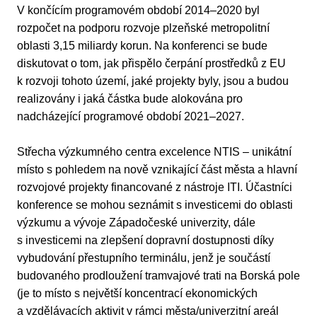
V končícím programovém období 2014–2020 byl
rozpočet na podporu rozvoje plzeňské metropolitní
oblasti 3,15 miliardy korun. Na konferenci se bude
diskutovat o tom, jak přispělo čerpání prostředků z EU
k rozvoji tohoto území, jaké projekty byly, jsou a budou
realizovány i jaká částka bude alokována pro
nadcházející programové období 2021–2027.
Střecha výzkumného centra excelence NTIS – unikátní
místo s pohledem na nově vznikající část města a hlavní
rozvojové projekty financované z nástroje ITI. Účastníci
konference se mohou seznámit s investicemi do oblasti
výzkumu a vývoje Západočeské univerzity, dále
s investicemi na zlepšení dopravní dostupnosti díky
vybudování přestupního terminálu, jenž je součástí
budovaného prodloužení tramvajové trati na Borská pole
(je to místo s největší koncentrací ekonomických
a vzdělávacích aktivit v rámci města/univerzitní areál