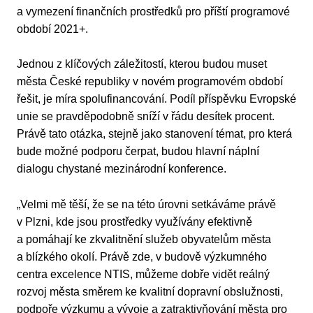
a vymezení finančních prostředků pro příští programové
období 2021+.
Jednou z klíčových záležitostí, kterou budou muset
města České republiky v novém programovém období
řešit, je míra spolufinancování. Podíl příspěvku Evropské
unie se pravděpodobně sníží v řádu desítek procent.
Právě tato otázka, stejně jako stanovení témat, pro která
bude možné podporu čerpat, budou hlavní náplní
dialogu chystané mezinárodní konference.
„Velmi mě těší, že se na této úrovni setkáváme právě
v Plzni, kde jsou prostředky využívány efektivně
a pomáhají ke zkvalitnění služeb obyvatelům města
a blízkého okolí. Právě zde, v budově výzkumného
centra excelence NTIS, můžeme dobře vidět reálný
rozvoj města směrem ke kvalitní dopravní obslužnosti,
podpoře výzkumu a vývoje a zatraktivňování města pro