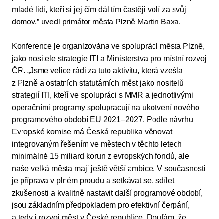
mladé lidi, kteří si jej čím dál tím častěji volí za svůj
domov,” uvedl primátor města Plzně Martin Baxa.
Konference je organizována ve spolupráci města Plzně,
jako nositele strategie ITI a Ministerstva pro místní rozvoj
ČR. „Jsme velice rádi za tuto aktivitu, která vzešla
z Plzně a ostatních statutárních měst jako nositelů
strategií ITI, kteří ve spolupráci s MMR a jednotlivými
operačními programy spolupracují na ukotvení nového
programového období EU 2021–2027. Podle návrhu
Evropské komise má Česká republika věnovat
integrovaným řešením ve městech v těchto letech
minimálně 15 miliard korun z evropských fondů, ale
naše velká města mají ještě větší ambice. V současnosti
je příprava v plném proudu a setkávat se, sdílet
zkušenosti a kvalitně nastavit další programové období,
jsou základním předpokladem pro efektivní čerpání,
a tedy i rozvoj měst v České republice. Doufám, že