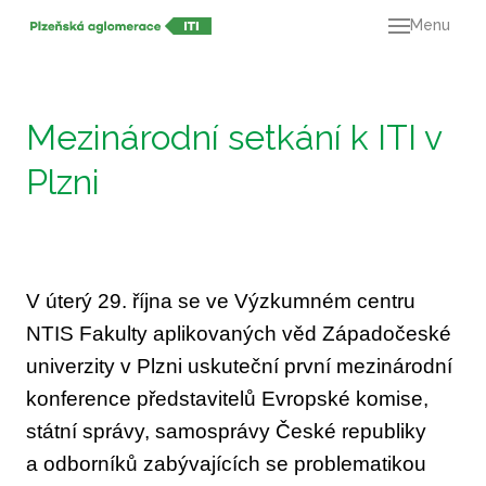
Menu
O ná
21+
Dok
Mezinárodní setkání k ITI v
Výz
Plzni
Mapa
Kont
V úterý 29. října se ve Výzkumném centru
NTIS Fakulty aplikovaných věd Západočeské
univerzity v Plzni uskuteční první mezinárodní
konference představitelů Evropské komise,
státní správy, samosprávy České republiky
a odborníků zabývajících se problematikou