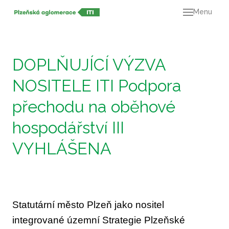
Menu
O ná
21+
Dok
DOPLŇUJÍCÍ VÝZVA
Výz
NOSITELE ITI Podpora
Mapa
přechodu na oběhové
Kont
hospodářství III
VYHLÁŠENA
Statutární město Plzeň jako nositel
integrované územní Strategie Plzeňské