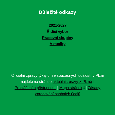
Důležité odkazy
2021-2027
Řídicí výbor
Pracovní skupiny
Aktuality
Oficiální zprávy týkající se současných událostí v Plzni
najdete na stránce
aktuální zprávy z Plzně
Prohlášení o přístupnosti
|
Mapa stránek
|
Zásady
zpracování osobních údajů