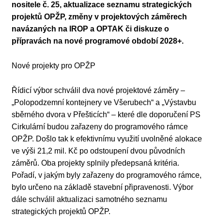
nositele č. 25, aktualizace seznamu strategických
projektů OPŽP, změny v projektových záměrech
navázaných na IROP a OPTAK či diskuze o
přípravách na nové programové období 2028+.
Nové projekty pro OPŽP
Řídicí výbor schválil dva nové projektové záměry –
„Polopodzemní kontejnery ve Všerubech“ a „Výstavbu
sběrného dvora v Přešticích“ – které dle doporučení PS
Cirkulární budou zařazeny do programového rámce
OPŽP. Došlo tak k efektivnímu využití uvolněné alokace
ve výši 21,2 mil. Kč po odstoupení dvou původních
záměrů. Oba projekty splnily předepsaná kritéria.
Pořadí, v jakým byly zařazeny do programového rámce,
bylo určeno na základě stavební připravenosti. Výbor
dále schválil aktualizaci samotného seznamu
strategických projektů OPŽP.