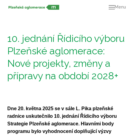
Menu
O ná
21+
Dok
10. jednání Řídicího výboru
Výz
Plzeňské aglomerace:
Mapa
Nové projekty, změny a
Kont
přípravy na období 2028+
Dne 20. května 2025 se v sále L. Pika plzeňské
radnice uskutečnilo 10. jednání Řídicího výboru
Strategie Plzeňské aglomerace. Hlavními body
programu bylo vyhodnocení doplňující výzvy