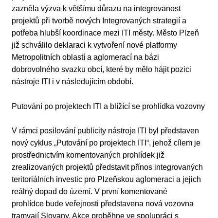
zazněla výzva k většímu důrazu na integrovanost
projektů při tvorbě nových Integrovaných strategií a
potřeba hlubší koordinace mezi ITI městy. Město Plzeň
již schválilo deklaraci k vytvoření nové platformy
Metropolitních oblastí a aglomerací na bázi
dobrovolného svazku obcí, které by mělo hájit pozici
nástroje ITI i v následujícím období.
Putování po projektech ITI a blížící se prohlídka vozovny
V rámci posilování publicity nástroje ITI byl představen
nový cyklus „Putování po projektech ITI“, jehož cílem je
prostřednictvím komentovaných prohlídek již
zrealizovaných projektů představit přínos integrovaných
teritoriálních investic pro Plzeňskou aglomeraci a jejich
reálný dopad do území. V první komentované
prohlídce bude veřejnosti představena nová vozovna
tramvají Slovany. Akce proběhne ve spolupráci s