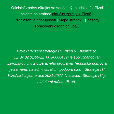
Oficiální zprávy týkající se současných událostí v Plzni
najdete na stránce
aktuální zprávy z Plzně
Prohlášení o přístupnosti
|
Mapa stránek
|
Zásady
zpracování osobních údajů
Projekt “Řízení strategie ITI Plzeň 6 – nositel” (č.
CZ.07.02.01/00/22_003/0000439
) je spolufinancován
Evropskou unií z Operačního programu Technická pomoc a
je zaměřen na administrativní podporu řízení Strategie ITI
Plzeňské aglomerace 2021-2027. Nositelem Strategie ITI je
statutární město Plzeň.